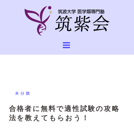
コ
ン
テ
ン
ツ
へ
ス
キ
ッ
プ
未分類
合格者に無料で適性試験の攻略
法を教えてもらおう！