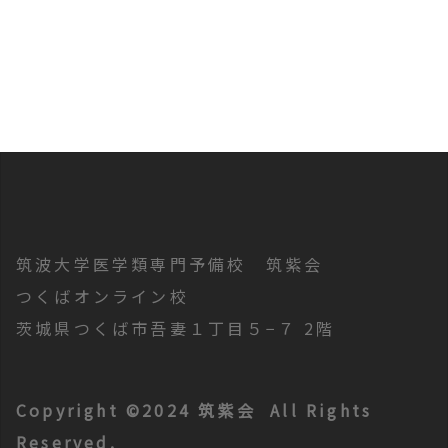
ナ
ビ
ゲ
ー
シ
ョ
ン
筑波大学医学類専門予備校 筑紫会
つくばオンライン校
茨城県つくば市吾妻１丁目５−７ 2階
Copyright ©2024 筑紫会 All Rights
Reserved.